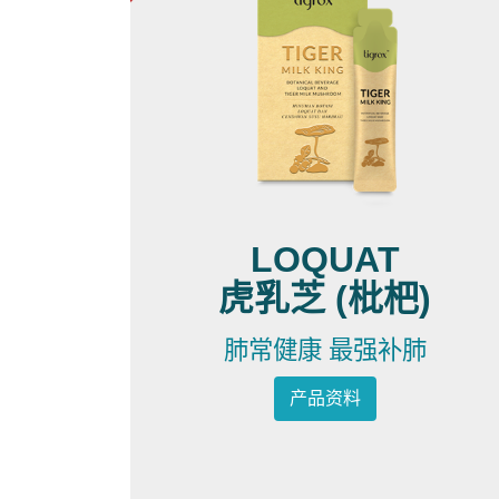
LOQUAT
虎乳芝 (枇杷)
肺常健康 最强补肺
产品资料