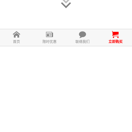
首页
限时优惠
联络我们
立即购买
什么是Frusso？
Frusso含有水溶性和非水溶性两种膳
食纤维，是帮助肠道排毒的第一步！
水溶性纤维具有黏 性，能够在大肠内
吸收大量水分，形成凝胶排出体外，
而非水溶性纤维的作用是增加粪便的
体 积和重量，促进肠道蠕动，促进排