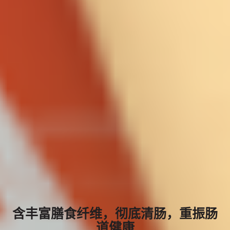
含丰富膳食纤维，彻底清肠，重振肠
道健康