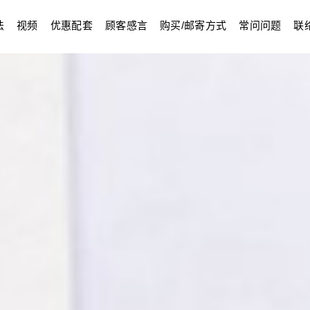
法
视频
优惠配套
顾客感言
购买/邮寄方式
常问问题
联