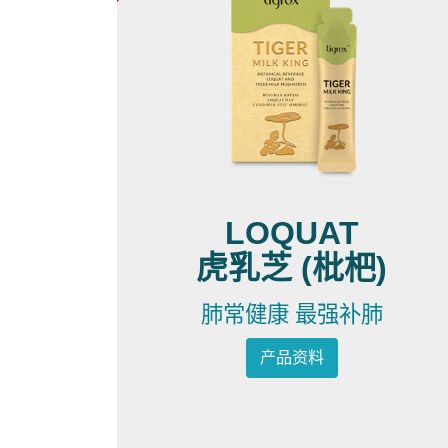
LOQUAT
虎乳芝 (枇杷)
肺常健康 最强补肺
产品资料