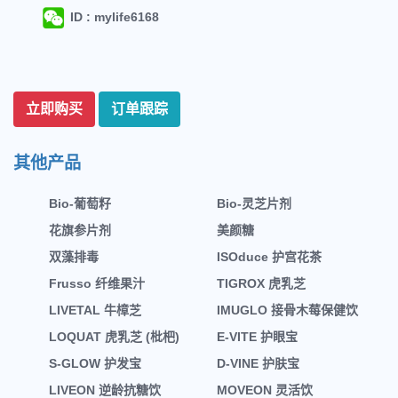
ID : mylife6168
立即购买
订单跟踪
其他产品
Bio-葡萄籽
Bio-灵芝片剂
花旗参片剂
美颜糖
双藻排毒
ISOduce 护宫花茶
Frusso 纤维果汁
TIGROX 虎乳芝
LIVETAL 牛樟芝
IMUGLO 接骨木莓保健饮
LOQUAT 虎乳芝 (枇杷)
E-VITE 护眼宝
S-GLOW 护发宝
D-VINE 护肤宝
LIVEON 逆龄抗糖饮
MOVEON 灵活饮