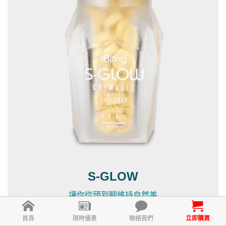
S-GLOW
讓你從頭到腳維持自然美
產品資料
首頁
限時優惠
聯絡我們
立即購買