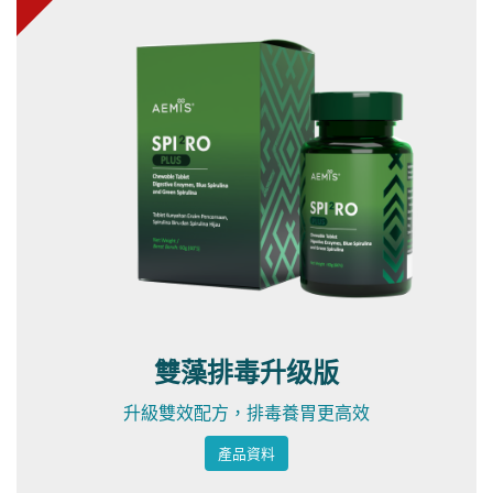
雙藻排毒升级版
升級雙效配方，排毒養胃更高效
產品資料