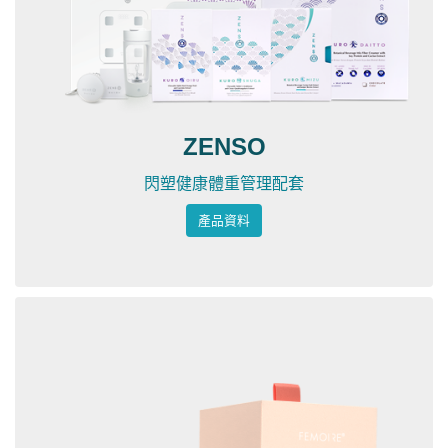
ZENSO
閃塑健康體重管理配套
產品資料