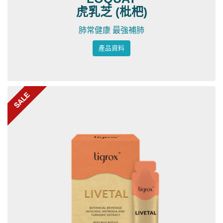
虎乳芝 (枇杷)
肺常健康 最強補肺
產品資料