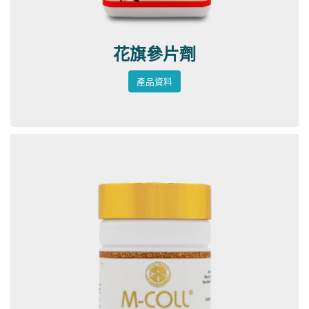
花旗參片劑
產品資料