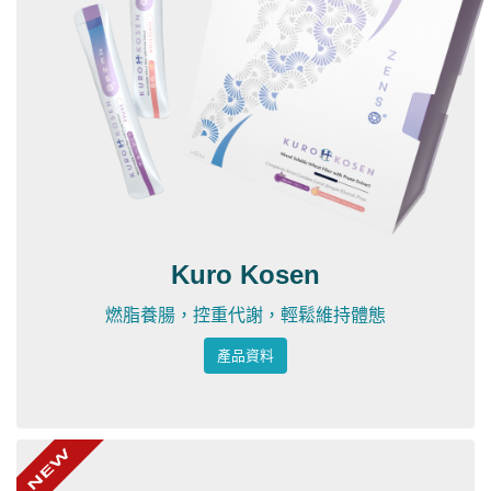
Kuro Kosen
燃脂養腸，控重代謝，輕鬆維持體態
產品資料