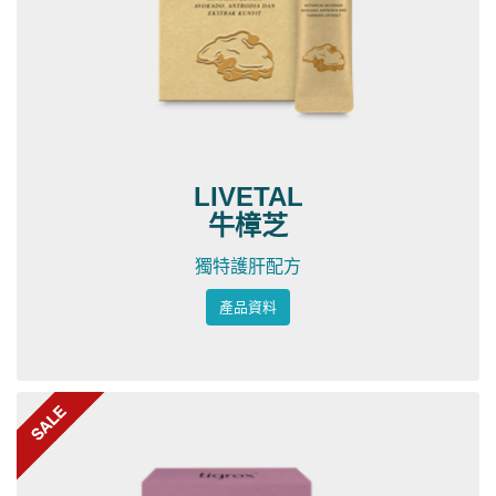
LIVETAL
牛樟芝
獨特護肝配方
產品資料