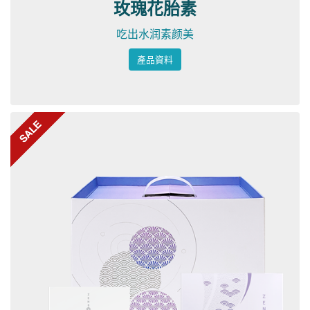
玫瑰花胎素
吃出水润素颜美
產品資料