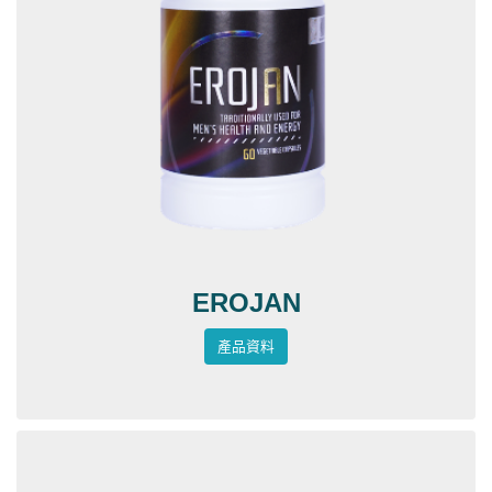
EROJAN
產品資料