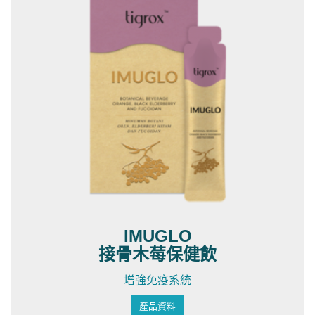
IMUGLO
接骨木莓保健飲
增強免疫系統
產品資料