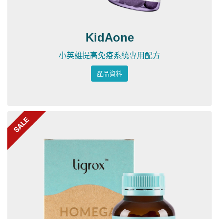
KidAone
小英雄提高免疫系統專用配方
產品資料