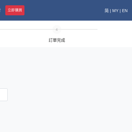
證
立即購買
简
|
MY
|
EN
4
訂單完成