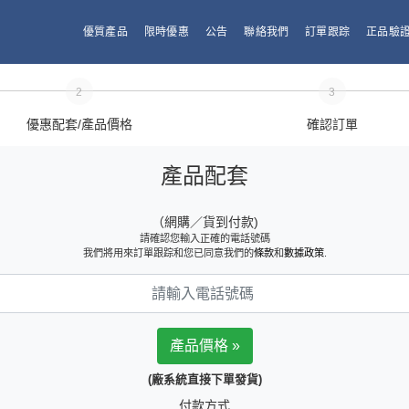
優質產品
限時優惠
公告
聯絡我們
訂單跟踪
正品驗
2
3
優惠配套/產品價格
確認訂單
產品配套
（網購／貨到付款)
請確認您輸入正確的電話號碼
我們將用來訂單跟踪和您已同意我們的
條款
和
數據政策
.
(廠系統直接下單發貨)
付款方式