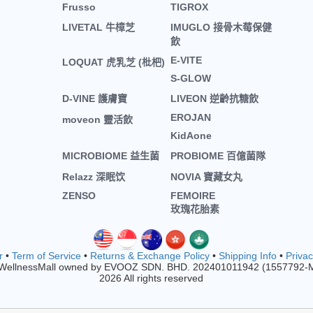
Frusso
TIGROX
LIVETAL 牛樟芝
IMUGLO 接骨木莓保健
飲
E-VITE
LOQUAT 虎乳芝 (枇杷)
S-GLOW
D-VINE 護膚寶
LIVEON 逆齡抗糖飲
EROJAN
moveon 靈活飲
KidAone
MICROBIOME 益生菌
PROBIOME 百億菌隊
Relazz 深眠饮
NOVIA 寶藏女丸
ZENSO
FEMOIRE
玫瑰花胎素
r
•
Term of Service
•
Returns & Exchange Policy
•
Shipping Info
•
Privac
 WellnessMall owned by EVOOZ SDN. BHD. 202401011942 (1557792-
2026 All rights reserved