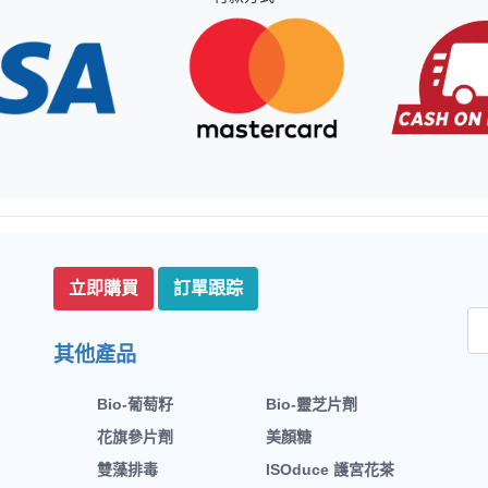
立即購買
訂單跟踪
其他產品
Bio-葡萄籽
Bio-靈芝片劑
花旗參片劑
美顏糖
雙藻排毒
ISOduce 護宮花茶