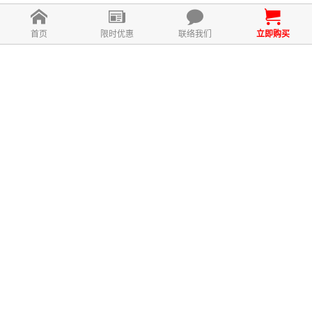
首页
限时优惠
联络我们
立即购买
什么是ISOduce？
ISOduce 配方的主要成分包括大豆异
黄酮、卡琪花蒂玛、橡树瘿提取物、
葛根提取物，还拥有全天然成分-大
豆粉、燕麦粉、丝氨基酸及接骨木花
粉。 无论是女性每个月所经历的疼
痛；或是很难受孕的女性，迫切地想
要怀孕的希望；又或者是随着年龄增
长，经历着无法避免的荷尔蒙变化。
ISOduce为女性的荷尔蒙系统带来最