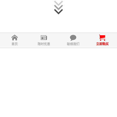
首页
限时优惠
联络我们
立即购买
什么是TIGROX TIGER MILK
KING 虎乳芝？
Tigrox Tiger Milk King 虎乳芝一种可以帮助您保持肺部健
康的营养补充剂，以虎乳芝为主要成分的保健配方。 我们
的肺部是至关重要的重要器官之一。