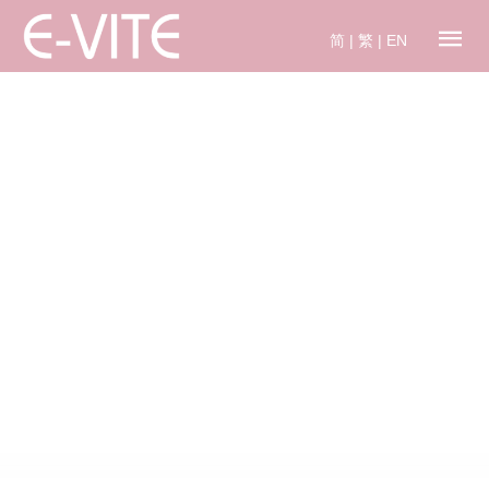
简
|
繁
|
EN