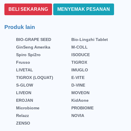
BELI SEKARANG
MENYEMAK PESANAN
Produk lain
BIO-GRAPE SEED
Bio-Lingzhi Tablet
GinSeng Amerika
M-COLL
Spiro Spi2ro
ISODUCE
Frusso
TIGROX
LIVETAL
IMUGLO
TIGROX (LOQUAT)
E-VITE
S-GLOW
D-VINE
LIVEON
MOVEON
EROJAN
KidAone
Microbiome
PROBIOME
Relazz
NOVIA
ZENSO