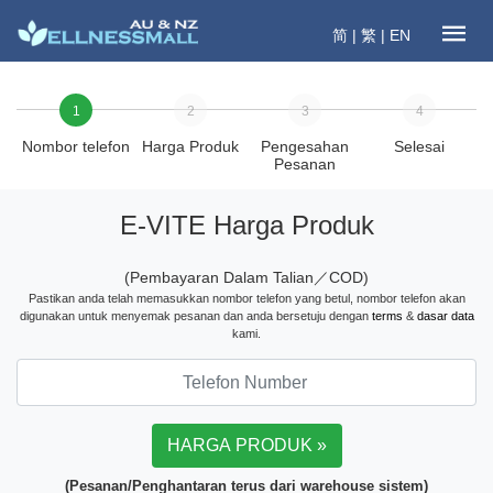
简
|
繁
|
EN
1
2
3
4
Nombor telefon
Harga Produk
Pengesahan
Selesai
Pesanan
E-VITE Harga Produk
(Pembayaran Dalam Talian／COD)
Pastikan anda telah memasukkan nombor telefon yang betul, nombor telefon akan
digunakan untuk menyemak pesanan dan anda bersetuju dengan
terms
&
dasar data
kami.
(Pesanan/Penghantaran terus dari warehouse sistem)