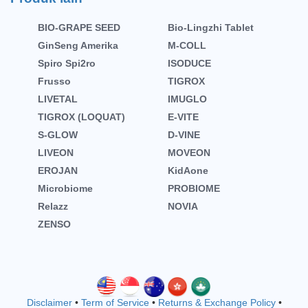
BIO-GRAPE SEED
Bio-Lingzhi Tablet
GinSeng Amerika
M-COLL
Spiro Spi2ro
ISODUCE
Frusso
TIGROX
LIVETAL
IMUGLO
TIGROX (LOQUAT)
E-VITE
S-GLOW
D-VINE
LIVEON
MOVEON
EROJAN
KidAone
Microbiome
PROBIOME
Relazz
NOVIA
ZENSO
Disclaimer
•
Term of Service
•
Returns & Exchange Policy
•