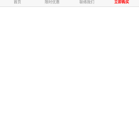
首页
限时优惠
联络我们
立即购买
排毒 1-6天
菠菜被誉为 “肠道清洁剂” ，其纤维含
量高，有助于清洁肠道系统，提高消
化能力。菠菜也含有丰富的谷胱甘肽
——一种有助于肝脏排毒和促进消化
系统的抗氧化剂。
修复6-12天